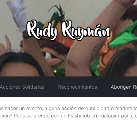
Acciones Solidarias
Reconocimientos
Aborigen R
s hacer un evento, alguna acción de publicidad o marketin
ención? Pues sorprende con un Flashmob en cualquier parte 