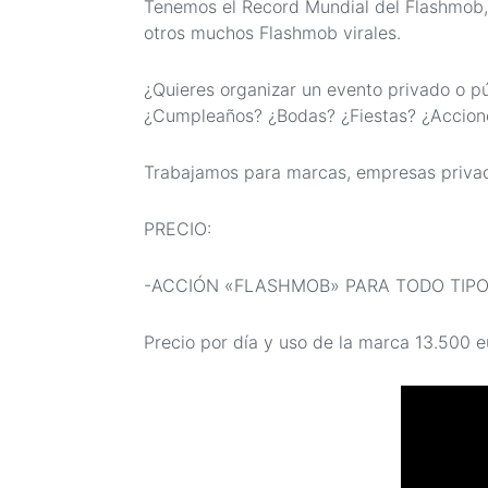
Tenemos el Record Mundial del Flashmob, 
otros muchos Flashmob virales.
¿Quieres organizar un evento privado o p
¿Cumpleaños? ¿Bodas? ¿Fiestas? ¿Accione
Trabajamos para marcas, empresas privad
PRECIO:
-ACCIÓN «FLASHMOB» PARA TODO TIPO
Precio por día y uso de la marca 13.500 e