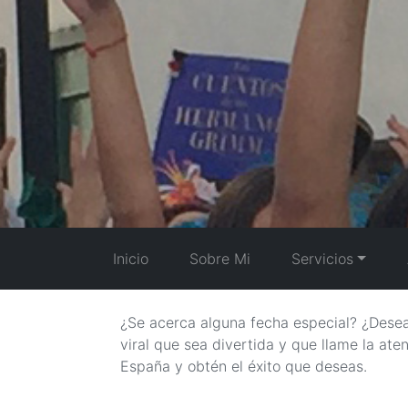
Inicio
Sobre Mi
Servicios
¿Se acerca alguna fecha especial? ¿Desea
viral que sea divertida y que llame la at
España y obtén el éxito que deseas.