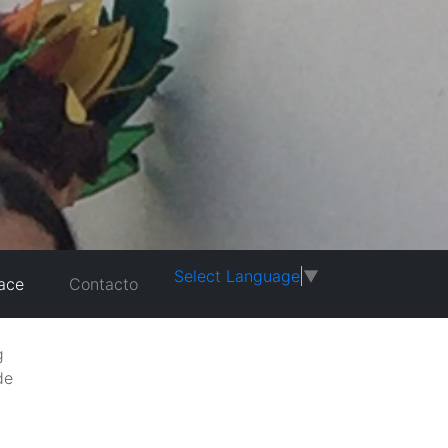
Select Language
▼
ace
Contacto
g
de