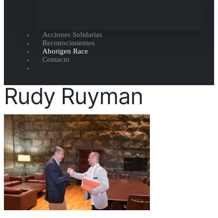
Spots Publicitarios
Marketing Viral
Turismo
Flashmob
Actuaciones
Coach
Acciones Solidarias
Reconocimientos
Aborigen Race
Contacto
Rudy Ruyman