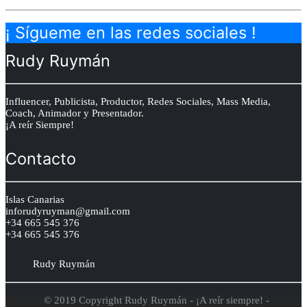
¡ Sígueme en las redes sociales !
Rudy Ruymán
Influencer, Publicista, Productor, Redes Sociales, Mass Media,
Coach, Animador y Presentador.
¡A reír Siempre!
Contacto
Islas Canarias
inforudyruyman@gmail.com
+34 665 545 376
+34 665 545 376
Rudy Ruymán
© 2019 Copyright
Rudy Ruymán - ¡A reír siempre! -